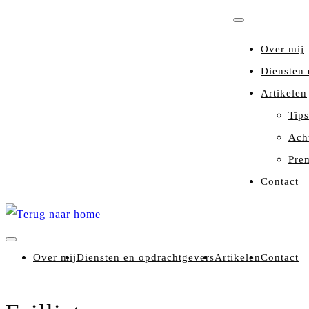
Over mij
Diensten 
Artikelen
Tips
Ach
Pre
Contact
Over mij
Diensten en opdrachtgevers
Artikelen
Contact