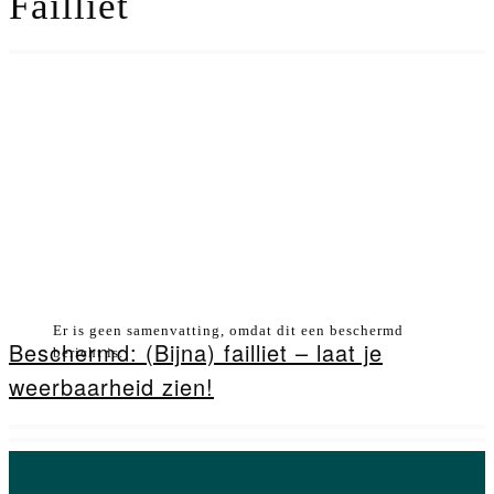
Failliet
Er is geen samenvatting, omdat dit een beschermd
Beschermd: (Bijna) failliet – laat je
bericht is.
weerbaarheid zien!