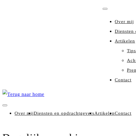
Over mij
Diensten 
Artikelen
Tips
Ach
Pre
Contact
Over mij
Diensten en opdrachtgevers
Artikelen
Contact