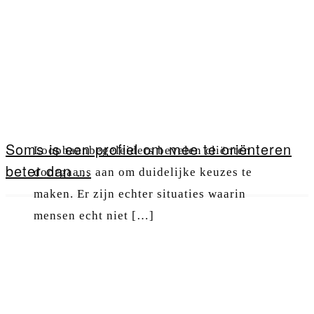
Soms is een profiel om mee te oriënteren
Loopbaanbegeleiders bevelen cliënten
beter dan ...
doorgaans aan om duidelijke keuzes te
maken. Er zijn echter situaties waarin
mensen echt niet […]