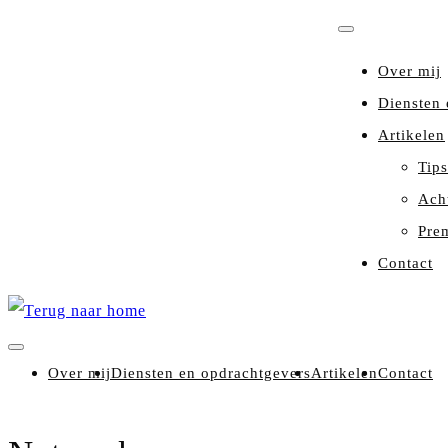
Over mij
Diensten 
Artikelen
Tips
Ach
Pre
Contact
Over mij
Diensten en opdrachtgevers
Artikelen
Contact