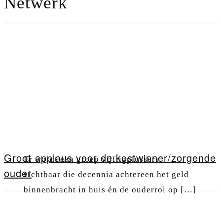
Netwerk
Groot applaus voor de kostwinner/zorgende
Er wordt een groep vijftigplussers
ouder
zichtbaar die decennia achtereen het geld
binnenbracht in huis én de ouderrol op […]