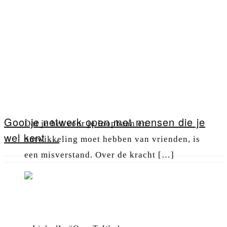
Gooi je netwerk open met mensen die je
Dat je het voor je loopbaan en
wel kent ...
ontwikkeling moet hebben van vrienden, is
een misverstand. Over de kracht […]