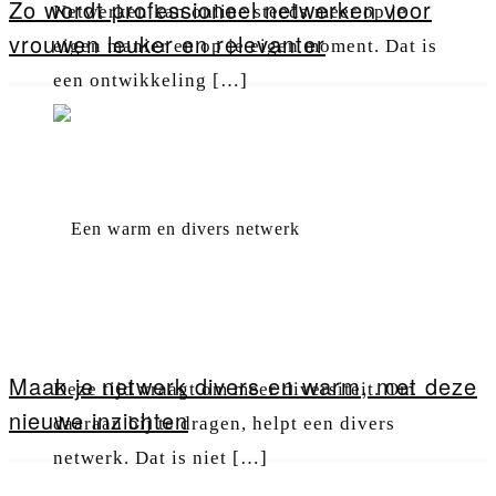
Zo wordt professioneel netwerken voor
Netwerken kan online steeds meer op je
vrouwen leuker en relevanter
eigen manier en op je eigen moment. Dat is
een ontwikkeling […]
Maak je netwerk divers en warm, met deze
Deze tijd vraagt om meer diversiteit. Om
nieuwe inzichten
daaraan bij te dragen, helpt een divers
netwerk. Dat is niet […]