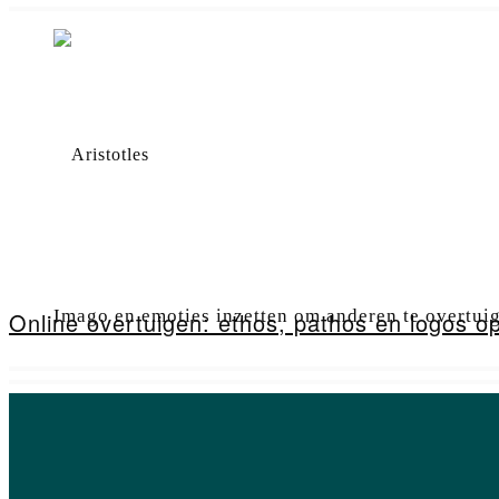
Imago en emoties inzetten om anderen te overtuig
Online overtuigen: ethos, pathos en logos o